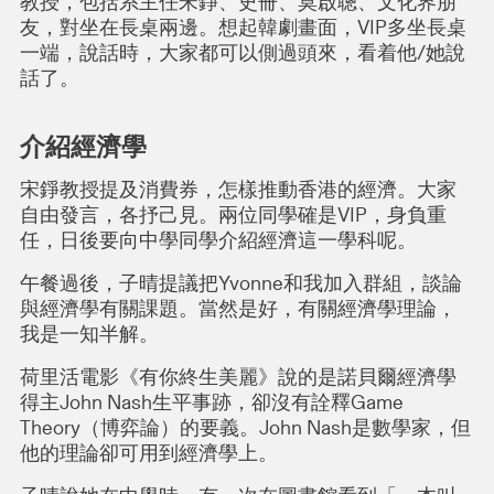
教授，包括系主任宋錚、史冊、莫啟聰、文化界朋
友，對坐在長桌兩邊。想起韓劇畫面，VIP多坐長桌
一端，說話時，大家都可以側過頭來，看着他/她說
話了。
介紹經濟學
宋錚教授提及消費券，怎樣推動香港的經濟。大家
自由發言，各抒己見。兩位同學確是VIP，身負重
任，日後要向中學同學介紹經濟這一學科呢。
午餐過後，子晴提議把Yvonne和我加入群組，談論
與經濟學有關課題。當然是好，有關經濟學理論，
我是一知半解。
荷里活電影《有你終生美麗》說的是諾貝爾經濟學
得主John Nash生平事跡，卻沒有詮釋Game
Theory（博弈論）的要義。John Nash是數學家，但
他的理論卻可用到經濟學上。