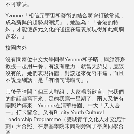
不可或缺。
Yvonne「相信元宇宙和藝術的結合將會打破常規，
成為新興的趨勢與潮流」，她認為：「香港的特
殊，才能使多元文化的碰撞在這裏展現得如此絢爛
多彩。」
校園內外
沒有問兩位中文大學同學Yvonne和子晴，與經濟系
教授一起用午餐，有沒有壓力，就當天所見，應該
沒有的。她們表現得體，對談起來從容不逼，而且
不說應酬話，是「有嗰句講嗰句」。
其後子晴開了個三人群組，大家暢所欲言。把我們
的對話都寫下來，足夠我寫一星期了。兩人又把有
關照片傳來，Yvonne在清華校園、中大「天人合
一」打卡留念。又有Bi-city Youth Cultural
Leadership Programme（雙城青年文化人才交流計
劃）大合照、在祟基學院未圓湖旁獅子亭與同學合
照。