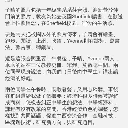
子晴的照片包括一年級學系系莊合照、迎新營於仲
門前的照片，教友為她去英國Sheffield讀書，在歡送
會上拍照留念，在Sheffield校園、宿舍的生活照。
要是兩人把校園以外的照片傳來，子晴會有繪畫、
跑步、閱讀、上網、吹笛，Yvonne則有跳舞、寫書
法、彈古箏、彈鋼琴。
還是這張合照重要，午餐後，子晴、Yvonne兩人，
乖乖的站在三位教授史冊、宋錚、莫啟聰中間。兩
位同學現身說法，向我們（日後向中學生）講出讀
經濟的好處。
兩位同學在午餐時，既敢發聲，又用心聆聽。事後
在群組還給我做了個撮要：經濟科很多時候被誤解
成商科，怎樣去糾正中學生的想法。中學經濟科，
課程有沒有改革的空間。香港經濟角色的調整，怎
樣找到共同話語，促進中西交流合作。金融科技，
區塊鏈技術，研究新方向，與研究題目。