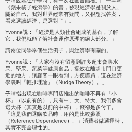
子晴說她在中學時，有一次在圖書館看到「一本叫
《蘋果橘子經濟學》的書，發現經濟學是關於人、
關於自己。我對世界經常有疑問，又很想找答案，
看來選讀經濟，是選對了」。
Yvonne說：「經濟是人類社會組成的基石，了解
它，我們就能了解社會運作原理的絕大部分。」
請兩位同學舉個生活例子，與經濟學有關的。
Yvonne說：「大家有沒有留意到許多超市會將水
果、堅果、蔬菜等健康食品，擺放在離超市門口更
近的地方，讓顧客一眼看到，方便購買，這在經濟
學裏叫『輕推理論』（Nudge Theory）。」
子晴指出現在咖啡專門店推出的咖啡不再有「小
杯」（以前有的），只有中、大、特大。我們多會
選大杯（其實是以前的中杯），錢卻是多付了。
「這是我們選購飲品時，用的是比較參照
（Reference Dependence）。」消費者做選擇時，
其實不完全理性的。