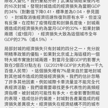
際收入變化。我們重點分析了武漢疫情結束後內地
的16次封城，發現封城造成的經濟損失為當期GDP
的34%（對數值下降0.41，標準差為0.04，參見圖
1）。封城取消後經濟迅速恢復到原有水平，但並沒
有反彈。在控制了疫情程度和封鎖長度後，封城兩
週造成的經濟損失約為當月GDP的32%。如果封鎖
兩週（或1個月），經濟損失大致為這個城市全年
GDP的2.7%（或4.5%）。
局部封城的經濟損失只有封城的四分之一，充分說
明精準政策的優點。如果對北京或上海這樣的一個
特大城市實施封城兩週，對當月全國GDP的影響大
致在2個百分點左右（以2021年GDP計大約為一千九
百億人民幣）。這個損失裡有7%是來自於當地封城
對其他城市造成的間接經濟損失。
我們的估計忽略
了許多其他因素。例如城際卡車流量並不能完全代
表經濟活動，我們還需要尋找更多代表性的高頻經
濟指標。被封城的可能性有多大，也會影響對照組
的表現，造成估計的偏差。封城對各產業造成的經
濟損失差異很大，經濟損失在經濟結構不同的城市