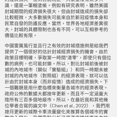
識，還是一筆糊塗帳。例如有研究表明，雖然美國
封城期間的經濟損失很大，但由封城造成的損失卻
比較輕微，大多數損失可能來自於新冠疫情本身和
民眾自發的防護反應。當然，世界各地經濟差異很
大，封城的具體限制也各有不同，可以互相參考的
價值比較有限。
中國雷厲風行並且行之有效的封城措施倒是給我們
提供了一個很好的估計封城經濟損失的機會。由於
政策目標明確，爭取第一時間“清零”，即使只有個位
數的病例，也可能封鎖。所以，對比封城前後被封
城的內地城市（類似「實驗組」）和同一時期未被
封城的內地城市（對照組）的經濟表現，就可以估
計由於封城本身（而非疫情）造成的經濟損失。下
一個難題是用什麼指標來衡量各城市的經濟表現。
政府公佈的數據大都按年更新，而且不一定涵蓋大
陸所有三百多個地級市。所以，在最近我和其他幾
位學者合寫的論文中（Chen et al., 2022），我們用
按月更新的城際卡車流量變化來推算各個城市的實