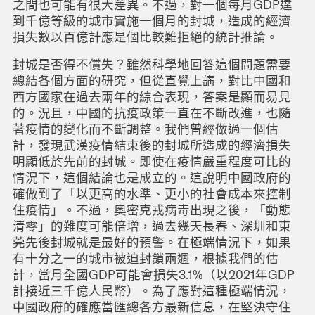
之間也可能有很大差異。不過，對一個每月GDP達
到千億等級的城市實施一個月的封城，造成的經濟
損失數以百億計應是個比較難拒絕的統計推論。
封城是否得不償失？雖然科學地回答這個問題需要
總結各個方面的研究，但從直覺上講，對比中國和
西方國家在過去兩年的綜合表現，答案是顯而易見
的。況且，中國的抗疫政策一直在不斷改進，也隨
著疫情的變化而不斷調整。我們曾經做過一個估
計，發現武漢疫情結束後的封城所造成的經濟損失
明顯低於先前的封城。即使在疫情嚴重程度可比的
情況下，這個結論也是成立的。這說明中國政府的
確做到了「以更高的水準、更小的社會成本來控制
住疫情」。不過，奧密克戎病毒出現之後，「動態
清零」的難度可能倍增，過去幾天長春、深圳和東
莞先後封城就是最好的預警。在極端情況下，如果
有十分之一的城市被迫封鎖兩週，根據我們的估
計，當月全國GDP可能會損失3.1%（以2021年GDP
計接近三千億人民幣）。為了應對這種極端情況，
中國政府的確應當匯總各方最新信息，在堅決守住