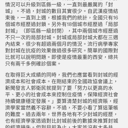
情況可以升級到區縣一級，一直到最嚴厲的「封
城」。不過，封城的數目其實很少。自武漢疫情結
束後，一直到上週，根據我們的統計，全國只有16
個城市經歷過封鎖。另外有18個城市經歷過「局部
封城」（即區縣一級封閉），其中兩個城市經歷過
不只一次的局部封城。封城或局部封城大都在三週
內結束，很少有超過兩個月的情況。流行病學專家
對封城在抗疫的效果做過很多研究。簡單的國際對
比就可以說明問題。即使是疫情最重的西安，總共
只有兩千多例確診個案。
在取得巨大成績的同時，我們也應當看到封城的經
濟成本和社會成本。在剛結束的全國政協會議上，
新聞發言人郭衛民就提到了要「努力以更高的水
平、更小的社會成本來控制住疫情，保障經濟社會
持續健康穩定發展。」要算清楚封城的經濟賬，經
濟學家當然義不容辭。不過，不要小看了算這筆帳
的難度。過去兩年，世界各地有不少封城的經歷，
也有經濟學家透過對比封城前後的數據來推算封城
的經濟損失。但到目前為止，大家並沒有太多共