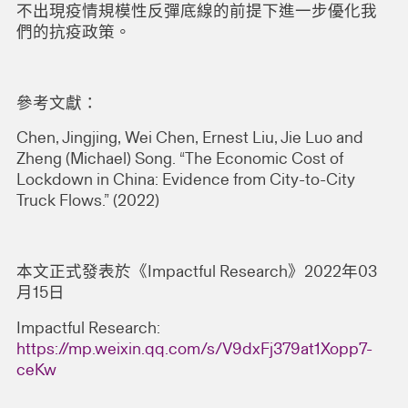
不出現疫情規模性反彈底線的前提下進一步優化我
們的抗疫政策。
參考文獻：
Chen, Jingjing, Wei Chen, Ernest Liu, Jie Luo and
Zheng (Michael) Song. “The Economic Cost of
Lockdown in China: Evidence from City-to-City
Truck Flows.” (2022)
本文正式發表於《Impactful Research》2022年03
月15日
Impactful Research:
https://mp.weixin.qq.com/s/V9dxFj379at1Xopp7-
ceKw